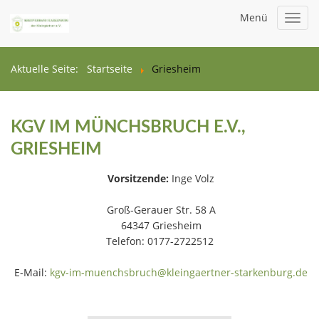
Menü
Toggl
navig
Aktuelle Seite:
Startseite
Griesheim
KGV IM MÜNCHSBRUCH E.V.,
GRIESHEIM
Vorsitzende:
Inge Volz
Groß-Gerauer Str. 58 A
64347 Griesheim
Telefon: 0177-2722512
E-Mail:
kgv-im-muenchsbruch@kleingaertner-starkenburg.de