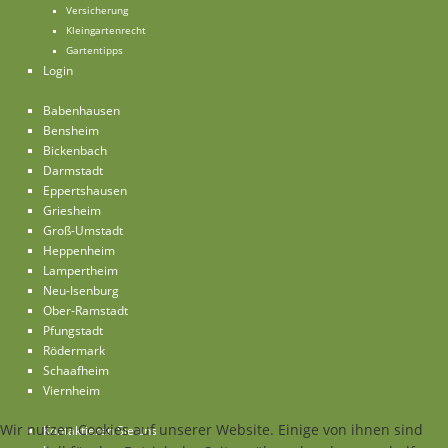
Versicherung
Kleingartenrecht
Gartentipps
Login
Babenhausen
Bensheim
Bickenbach
Darmstadt
Eppertshausen
Griesheim
Groß-Umstadt
Heppenheim
Lampertheim
Neu-Isenburg
Ober-Ramstadt
Pfungstadt
Rödermark
Schaafheim
Viernheim
Wir nutzen Cookies auf unserer Website. Einige von ihnen sind
Kontaktieren Sie uns