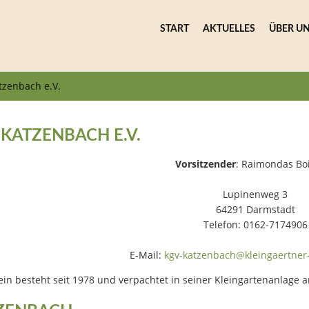
START
AKTUELLES
ÜBER U
tzenbach e.V.
 KATZENBACH E.V.
Vorsitzender
: Raimondas Bo
Lupinenweg 3
64291 Darmstadt
Telefon: 0162-7174906
E-Mail:
kgv-katzenbach@kleingaertner
ein besteht seit 1978 und verpachtet in seiner Kleingartenanlage a