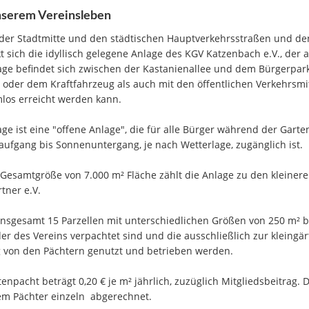
serem Vereinsleben
der Stadtmitte und den städtischen Hauptverkehrsstraßen und de
kt sich die idyllisch gelegene Anlage des KGV Katzenbach e.V., der
age befindet sich zwischen der Kastanienallee und dem Bürgerpark
 oder dem Kraftfahrzeug als auch mit den öffentlichen Verkehrsmi
los erreicht werden kann.
age ist eine "offene Anlage", die für alle Bürger während der Gart
ufgang bis Sonnenuntergang, je nach Wetterlage, zugänglich ist.
 Gesamtgröße von 7.000 m² Fläche zählt die Anlage zu den kleiner
tner e.V.
 insgesamt 15 Parzellen mit unterschiedlichen Größen von 250 m² bis
der des Vereins verpachtet sind und die ausschließlich zur klein
 von den Pächtern genutzt und betrieben werden.
tenpacht beträgt 0,20 € je m² jährlich, zuzüglich Mitgliedsbeitrag
em Pächter einzeln abgerechnet.