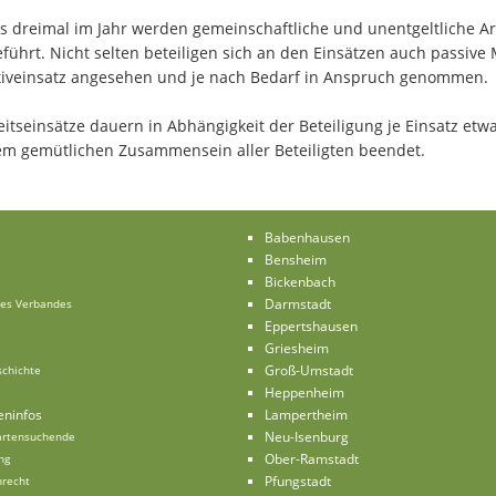
is dreimal im Jahr werden gemeinschaftliche und unentgeltliche Ar
ührt. Nicht selten beteiligen sich an den Einsätzen auch passive Mi
tiveinsatz angesehen und je nach Bedarf in Anspruch genommen.
eitseinsätze dauern in Abhängigkeit der Beteiligung je Einsatz etw
em gemütlichen Zusammensein aller Beteiligten beendet.
Babenhausen
Bensheim
Bickenbach
Darmstadt
des Verbandes
Eppertshausen
Griesheim
Groß-Umstadt
chichte
Heppenheim
eninfos
Lampertheim
Neu-Isenburg
Gartensuchende
Ober-Ramstadt
ng
Pfungstadt
nrecht