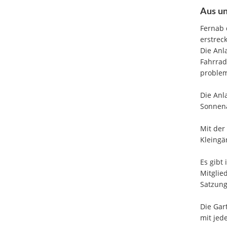
Aus un
Fernab 
erstrec
Die Anl
Fahrrad
problem
Die Anl
Sonnena
Mit der
Kleingär
Es gibt
Mitglie
Satzung
Die Gar
mit jed