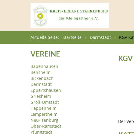
Aktuelle Seite:
Startseite
Darmstadt
KGV Ka
VEREINE
KGV
Babenhausen
Bensheim
Bickenbach
Darmstadt
Eppertshausen
Griesheim
Groß-Umstadt
Heppenheim
Lampertheim
Neu-Isenburg
Der Ver
Ober-Ramstadt
Pfungstadt