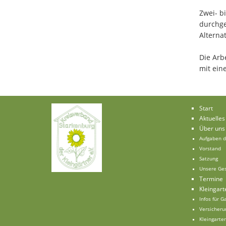
Zwei- b
durchgef
Alterna
Die Arb
mit ein
Start
Aktuelles
Über uns
Aufgaben 
Vorstand
Satzung
Unsere Ges
Termine
Kleingart
Infos für 
Versicheru
Kleingarte